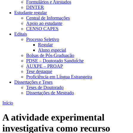
Formulários e Atestados
DINTER
Estudante regular
Central de Informações
Apoio ao estudante
CENSO CAPES
Editais
Processo Seletivo
Regular
Aluno especial
Bolsas de Pós-Graduação
PDSE – Doutorado Sanduíche
AUXPE – PROAP
Tese destaque
Proficiência em Língua Estrangeira
Dissertações e Teses
Teses de Doutorado
Dissertações de Mestrado
Início
A atividade experimental
investigativa como recurso