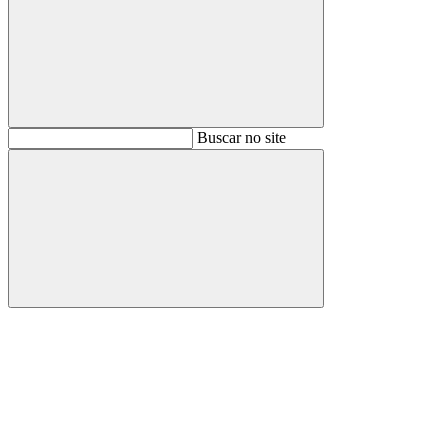
Buscar
Buscar no site
Buscar
Aumentar fonte