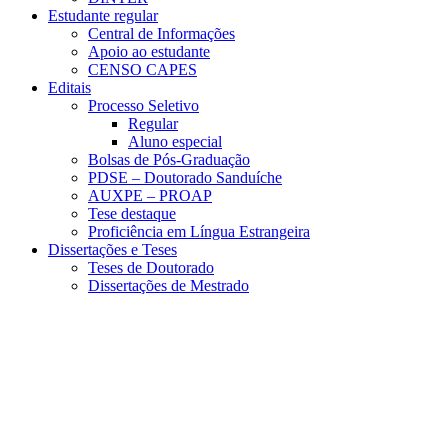
Estudante regular
Central de Informações
Apoio ao estudante
CENSO CAPES
Editais
Processo Seletivo
Regular
Aluno especial
Bolsas de Pós-Graduação
PDSE – Doutorado Sanduíche
AUXPE – PROAP
Tese destaque
Proficiência em Língua Estrangeira
Dissertações e Teses
Teses de Doutorado
Dissertações de Mestrado
Menu