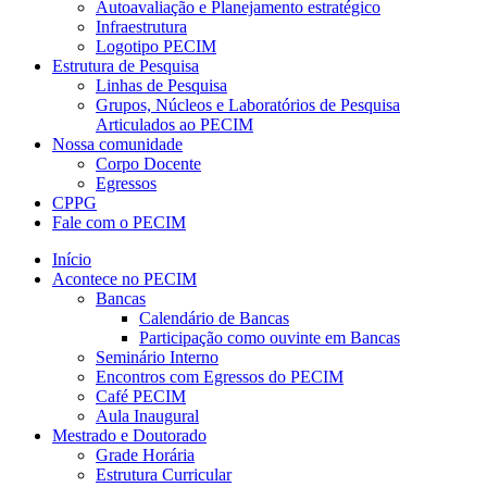
Autoavaliação e Planejamento estratégico
Infraestrutura
Logotipo PECIM
Estrutura de Pesquisa
Linhas de Pesquisa
Grupos, Núcleos e Laboratórios de Pesquisa
Articulados ao PECIM
Nossa comunidade
Corpo Docente
Egressos
CPPG
Fale com o PECIM
Início
Acontece no PECIM
Bancas
Calendário de Bancas
Participação como ouvinte em Bancas
Seminário Interno
Encontros com Egressos do PECIM
Café PECIM
Aula Inaugural
Mestrado e Doutorado
Grade Horária
Estrutura Curricular