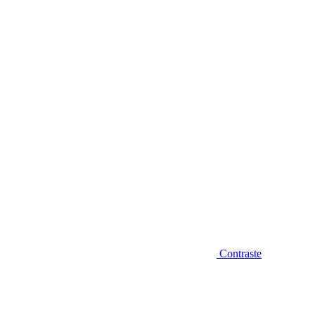
Diminuir fonte
Contraste