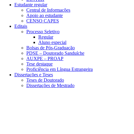
Estudante regular
Central de Informações
Apoio ao estudante
CENSO CAPES
Editais
Processo Seletivo
Regular
Aluno especial
Bolsas de Pós-Graduação
PDSE – Doutorado Sanduíche
AUXPE – PROAP
Tese destaque
Proficiência em Língua Estrangeira
Dissertações e Teses
Teses de Doutorado
Dissertações de Mestrado
Menu