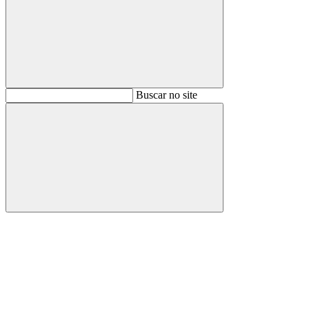
Buscar
Buscar no site
Buscar
Aumentar fonte