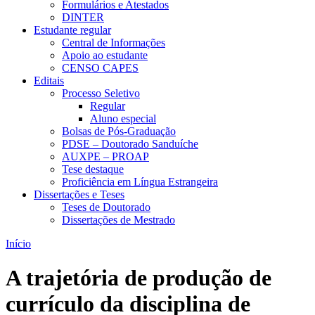
Formulários e Atestados
DINTER
Estudante regular
Central de Informações
Apoio ao estudante
CENSO CAPES
Editais
Processo Seletivo
Regular
Aluno especial
Bolsas de Pós-Graduação
PDSE – Doutorado Sanduíche
AUXPE – PROAP
Tese destaque
Proficiência em Língua Estrangeira
Dissertações e Teses
Teses de Doutorado
Dissertações de Mestrado
Início
A trajetória de produção de
currículo da disciplina de