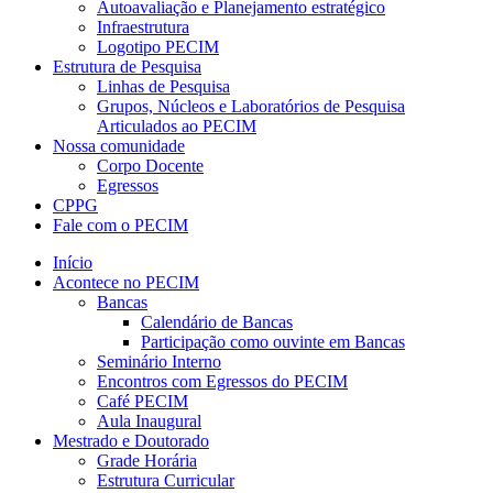
Autoavaliação e Planejamento estratégico
Infraestrutura
Logotipo PECIM
Estrutura de Pesquisa
Linhas de Pesquisa
Grupos, Núcleos e Laboratórios de Pesquisa
Articulados ao PECIM
Nossa comunidade
Corpo Docente
Egressos
CPPG
Fale com o PECIM
Início
Acontece no PECIM
Bancas
Calendário de Bancas
Participação como ouvinte em Bancas
Seminário Interno
Encontros com Egressos do PECIM
Café PECIM
Aula Inaugural
Mestrado e Doutorado
Grade Horária
Estrutura Curricular