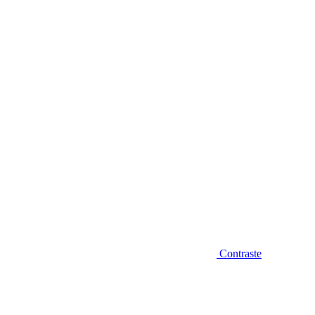
Diminuir fonte
Contraste