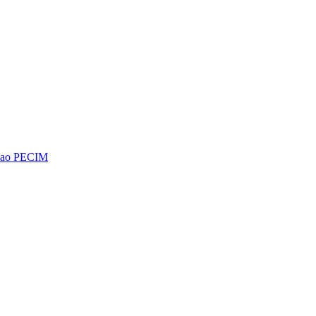
os ao PECIM
Diminuir fonte