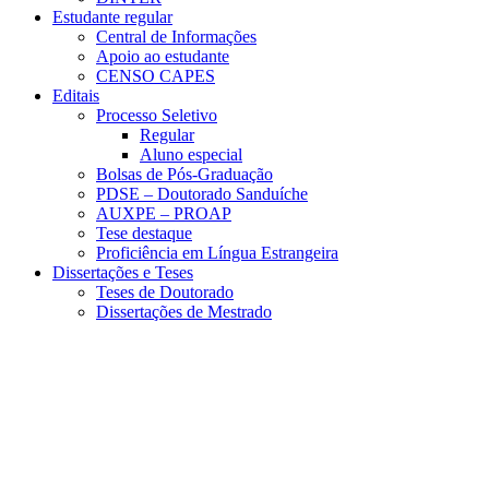
Estudante regular
Central de Informações
Apoio ao estudante
CENSO CAPES
Editais
Processo Seletivo
Regular
Aluno especial
Bolsas de Pós-Graduação
PDSE – Doutorado Sanduíche
AUXPE – PROAP
Tese destaque
Proficiência em Língua Estrangeira
Dissertações e Teses
Teses de Doutorado
Dissertações de Mestrado
Menu