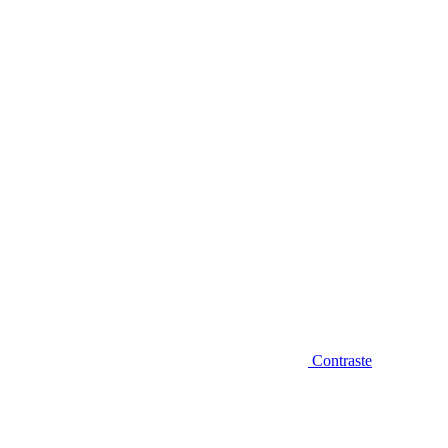
Diminuir fonte
Contraste