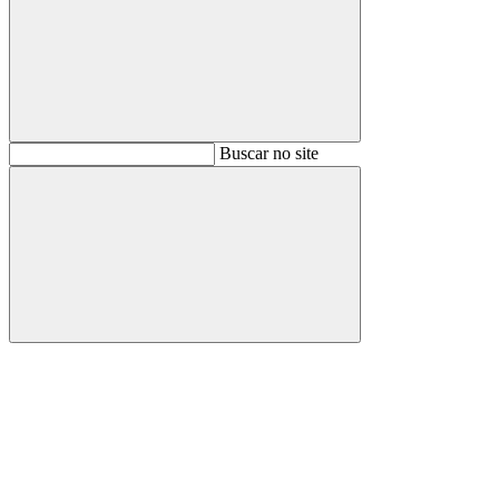
Buscar
Buscar no site
Buscar
Aumentar fonte