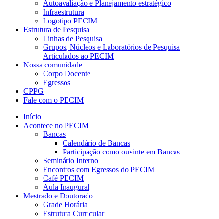
Autoavaliação e Planejamento estratégico
Infraestrutura
Logotipo PECIM
Estrutura de Pesquisa
Linhas de Pesquisa
Grupos, Núcleos e Laboratórios de Pesquisa
Articulados ao PECIM
Nossa comunidade
Corpo Docente
Egressos
CPPG
Fale com o PECIM
Início
Acontece no PECIM
Bancas
Calendário de Bancas
Participação como ouvinte em Bancas
Seminário Interno
Encontros com Egressos do PECIM
Café PECIM
Aula Inaugural
Mestrado e Doutorado
Grade Horária
Estrutura Curricular