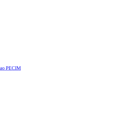
os ao PECIM
Diminuir fonte