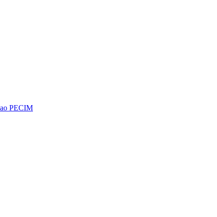
os ao PECIM
Diminuir fonte