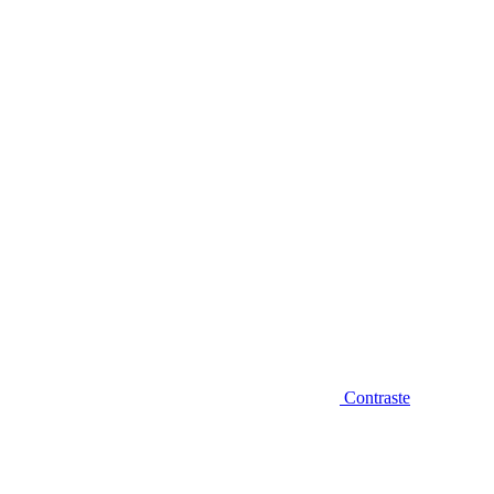
Diminuir fonte
Contraste