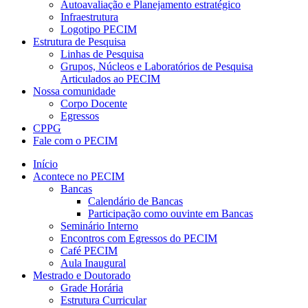
Autoavaliação e Planejamento estratégico
Infraestrutura
Logotipo PECIM
Estrutura de Pesquisa
Linhas de Pesquisa
Grupos, Núcleos e Laboratórios de Pesquisa
Articulados ao PECIM
Nossa comunidade
Corpo Docente
Egressos
CPPG
Fale com o PECIM
Início
Acontece no PECIM
Bancas
Calendário de Bancas
Participação como ouvinte em Bancas
Seminário Interno
Encontros com Egressos do PECIM
Café PECIM
Aula Inaugural
Mestrado e Doutorado
Grade Horária
Estrutura Curricular