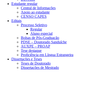
Estudante regular
Central de Informações
Apoio ao estudante
CENSO CAPES
Editais
Processo Seletivo
Regular
Aluno especial
Bolsas de Pós-Graduação
PDSE – Doutorado Sanduíche
AUXPE – PROAP
Tese destaque
Proficiência em Língua Estrangeira
Dissertações e Teses
Teses de Doutorado
Dissertações de Mestrado
Menu