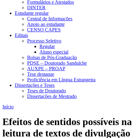
Formulários e Atestados
DINTER
Estudante regular
Central de Informações
Apoio ao estudante
CENSO CAPES
Editais
Processo Seletivo
Regular
Aluno especial
Bolsas de Pós-Graduação
PDSE – Doutorado Sanduíche
AUXPE – PROAP
Tese destaque
Proficiência em Língua Estrangeira
Dissertações e Teses
Teses de Doutorado
Dissertações de Mestrado
Início
Efeitos de sentidos possíveis na
leitura de textos de divulgação