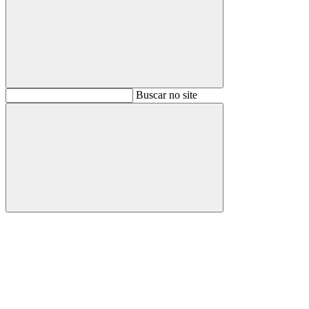
Buscar
Buscar no site
Buscar
Aumentar fonte