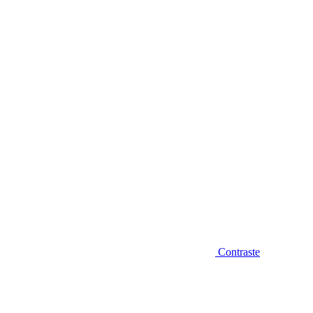
Diminuir fonte
Contraste