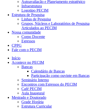
Autoavaliação e Planejamento estratégico
Infraestrutura
Logotipo PECIM
Estrutura de Pesquisa
Linhas de Pesquisa
Grupos, Núcleos e Laboratórios de Pesquisa
Articulados ao PECIM
Nossa comunidade
Corpo Docente
Egressos
CPPG
Fale com o PECIM
Início
Acontece no PECIM
Bancas
Calendário de Bancas
Participação como ouvinte em Bancas
Seminário Interno
Encontros com Egressos do PECIM
Café PECIM
Aula Inaugural
Mestrado e Doutorado
Grade Horária
Estrutura Curricular