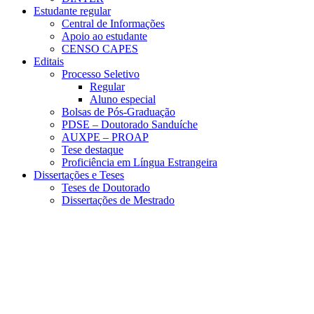
Estudante regular
Central de Informações
Apoio ao estudante
CENSO CAPES
Editais
Processo Seletivo
Regular
Aluno especial
Bolsas de Pós-Graduação
PDSE – Doutorado Sanduíche
AUXPE – PROAP
Tese destaque
Proficiência em Língua Estrangeira
Dissertações e Teses
Teses de Doutorado
Dissertações de Mestrado
Menu