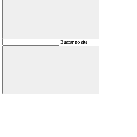
Buscar
Buscar no site
Buscar
Aumentar fonte