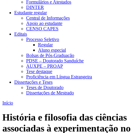
Formulários e Atestados
DINTER
Estudante regular
Central de Informações
Apoio ao estudante
CENSO CAPES
Editais
Processo Seletivo
Regular
Aluno especial
Bolsas de Pós-Graduação
PDSE – Doutorado Sanduíche
AUXPE – PROAP
Tese destaque
Proficiência em Língua Estrangeira
Dissertações e Teses
Teses de Doutorado
Dissertações de Mestrado
Início
História e filosofia das ciências
associadas à experimentação no