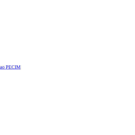
os ao PECIM
Diminuir fonte