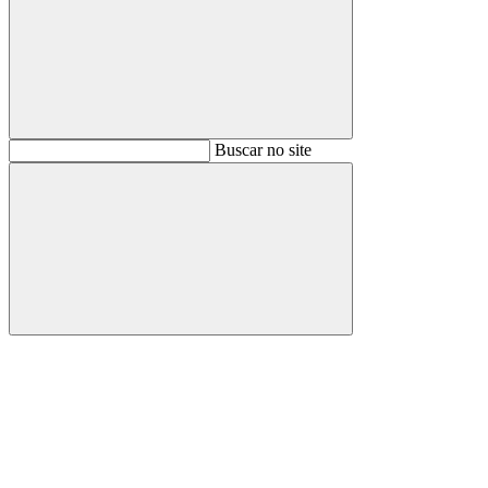
Buscar
Buscar no site
Buscar
Aumentar fonte