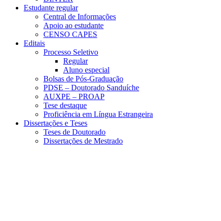
Estudante regular
Central de Informações
Apoio ao estudante
CENSO CAPES
Editais
Processo Seletivo
Regular
Aluno especial
Bolsas de Pós-Graduação
PDSE – Doutorado Sanduíche
AUXPE – PROAP
Tese destaque
Proficiência em Língua Estrangeira
Dissertações e Teses
Teses de Doutorado
Dissertações de Mestrado
Menu