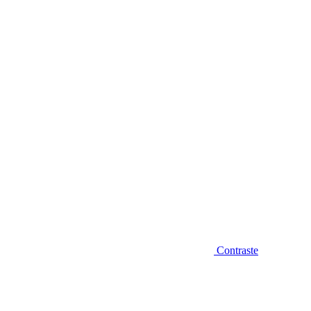
Diminuir fonte
Contraste