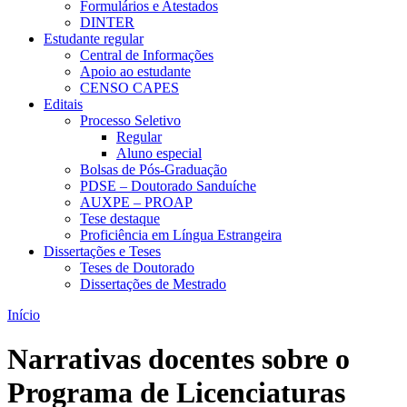
Formulários e Atestados
DINTER
Estudante regular
Central de Informações
Apoio ao estudante
CENSO CAPES
Editais
Processo Seletivo
Regular
Aluno especial
Bolsas de Pós-Graduação
PDSE – Doutorado Sanduíche
AUXPE – PROAP
Tese destaque
Proficiência em Língua Estrangeira
Dissertações e Teses
Teses de Doutorado
Dissertações de Mestrado
Início
Narrativas docentes sobre o
Programa de Licenciaturas