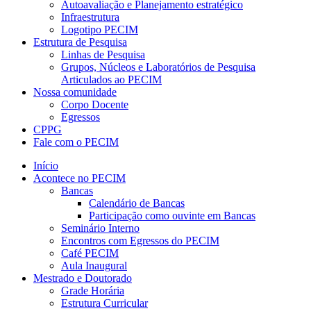
Autoavaliação e Planejamento estratégico
Infraestrutura
Logotipo PECIM
Estrutura de Pesquisa
Linhas de Pesquisa
Grupos, Núcleos e Laboratórios de Pesquisa
Articulados ao PECIM
Nossa comunidade
Corpo Docente
Egressos
CPPG
Fale com o PECIM
Início
Acontece no PECIM
Bancas
Calendário de Bancas
Participação como ouvinte em Bancas
Seminário Interno
Encontros com Egressos do PECIM
Café PECIM
Aula Inaugural
Mestrado e Doutorado
Grade Horária
Estrutura Curricular