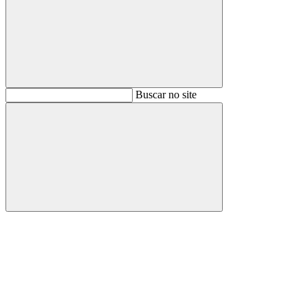
Buscar
Buscar no site
Buscar
Aumentar fonte