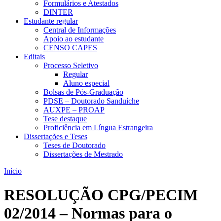
Formulários e Atestados
DINTER
Estudante regular
Central de Informações
Apoio ao estudante
CENSO CAPES
Editais
Processo Seletivo
Regular
Aluno especial
Bolsas de Pós-Graduação
PDSE – Doutorado Sanduíche
AUXPE – PROAP
Tese destaque
Proficiência em Língua Estrangeira
Dissertações e Teses
Teses de Doutorado
Dissertações de Mestrado
Início
RESOLUÇÃO CPG/PECIM
02/2014 – Normas para o