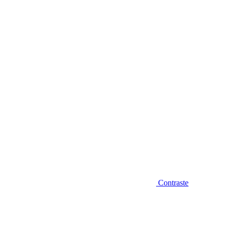
Diminuir fonte
Contraste