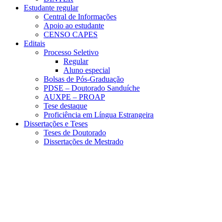
Estudante regular
Central de Informações
Apoio ao estudante
CENSO CAPES
Editais
Processo Seletivo
Regular
Aluno especial
Bolsas de Pós-Graduação
PDSE – Doutorado Sanduíche
AUXPE – PROAP
Tese destaque
Proficiência em Língua Estrangeira
Dissertações e Teses
Teses de Doutorado
Dissertações de Mestrado
Menu