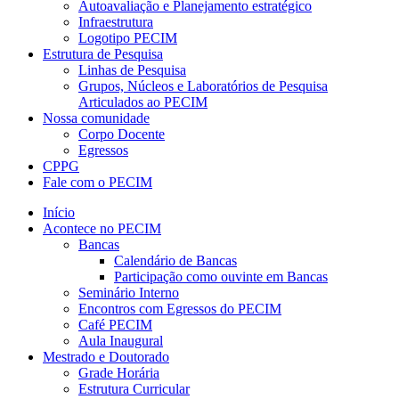
Autoavaliação e Planejamento estratégico
Infraestrutura
Logotipo PECIM
Estrutura de Pesquisa
Linhas de Pesquisa
Grupos, Núcleos e Laboratórios de Pesquisa
Articulados ao PECIM
Nossa comunidade
Corpo Docente
Egressos
CPPG
Fale com o PECIM
Início
Acontece no PECIM
Bancas
Calendário de Bancas
Participação como ouvinte em Bancas
Seminário Interno
Encontros com Egressos do PECIM
Café PECIM
Aula Inaugural
Mestrado e Doutorado
Grade Horária
Estrutura Curricular