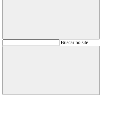
Buscar
Buscar no site
Buscar
Aumentar fonte