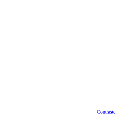
Diminuir fonte
Contraste