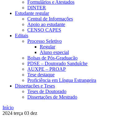
Formulários e Atestados
DINTER
Estudante regular
Central de Informações
Apoio ao estudante
CENSO CAPES
Editais
Processo Seletivo
Regular
Aluno especial
Bolsas de Pós-Graduação
PDSE – Doutorado Sanduíche
AUXPE – PROAP
Tese destaque
Proficiência em Língua Estrangeira
Dissertações e Teses
Teses de Doutorado
Dissertações de Mestrado
Início
2024
terça
03
dez