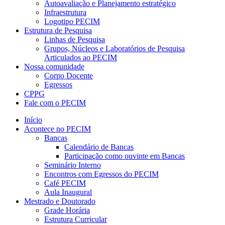
Autoavaliação e Planejamento estratégico
Infraestrutura
Logotipo PECIM
Estrutura de Pesquisa
Linhas de Pesquisa
Grupos, Núcleos e Laboratórios de Pesquisa
Articulados ao PECIM
Nossa comunidade
Corpo Docente
Egressos
CPPG
Fale com o PECIM
Início
Acontece no PECIM
Bancas
Calendário de Bancas
Participação como ouvinte em Bancas
Seminário Interno
Encontros com Egressos do PECIM
Café PECIM
Aula Inaugural
Mestrado e Doutorado
Grade Horária
Estrutura Curricular