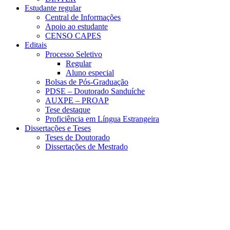
Estudante regular
Central de Informações
Apoio ao estudante
CENSO CAPES
Editais
Processo Seletivo
Regular
Aluno especial
Bolsas de Pós-Graduação
PDSE – Doutorado Sanduíche
AUXPE – PROAP
Tese destaque
Proficiência em Língua Estrangeira
Dissertações e Teses
Teses de Doutorado
Dissertações de Mestrado
Menu