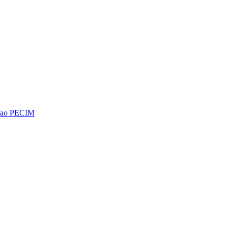
os ao PECIM
Diminuir fonte