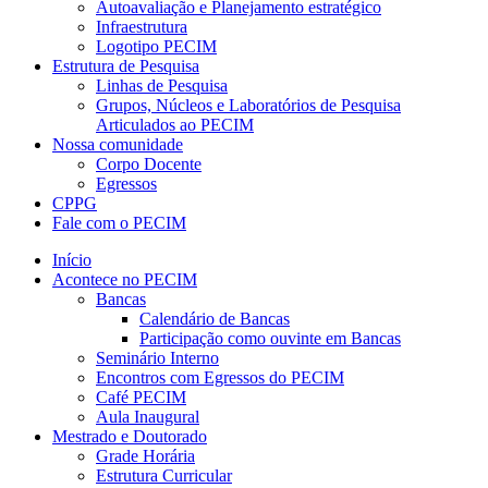
Autoavaliação e Planejamento estratégico
Infraestrutura
Logotipo PECIM
Estrutura de Pesquisa
Linhas de Pesquisa
Grupos, Núcleos e Laboratórios de Pesquisa
Articulados ao PECIM
Nossa comunidade
Corpo Docente
Egressos
CPPG
Fale com o PECIM
Início
Acontece no PECIM
Bancas
Calendário de Bancas
Participação como ouvinte em Bancas
Seminário Interno
Encontros com Egressos do PECIM
Café PECIM
Aula Inaugural
Mestrado e Doutorado
Grade Horária
Estrutura Curricular