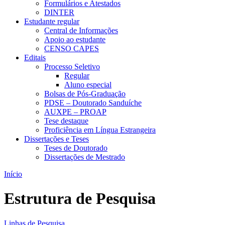
Formulários e Atestados
DINTER
Estudante regular
Central de Informações
Apoio ao estudante
CENSO CAPES
Editais
Processo Seletivo
Regular
Aluno especial
Bolsas de Pós-Graduação
PDSE – Doutorado Sanduíche
AUXPE – PROAP
Tese destaque
Proficiência em Língua Estrangeira
Dissertações e Teses
Teses de Doutorado
Dissertações de Mestrado
Início
Estrutura de Pesquisa
Linhas de Pesquisa