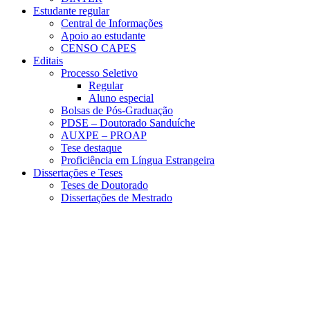
Estudante regular
Central de Informações
Apoio ao estudante
CENSO CAPES
Editais
Processo Seletivo
Regular
Aluno especial
Bolsas de Pós-Graduação
PDSE – Doutorado Sanduíche
AUXPE – PROAP
Tese destaque
Proficiência em Língua Estrangeira
Dissertações e Teses
Teses de Doutorado
Dissertações de Mestrado
Menu