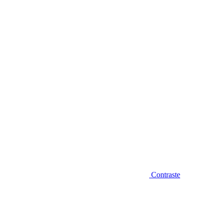
Diminuir fonte
Contraste