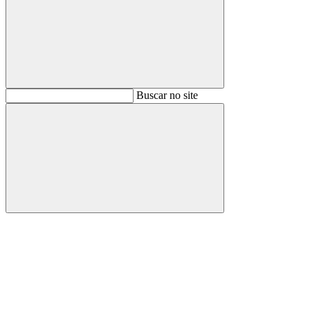
Buscar
Buscar no site
Buscar
Aumentar fonte