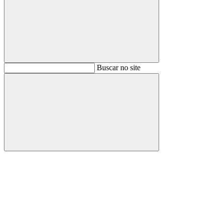
Buscar
Buscar no site
Buscar
Aumentar fonte