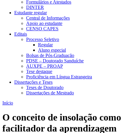
Formulários e Atestados
DINTER
Estudante regular
Central de Informações
Apoio ao estudante
CENSO CAPES
Editais
Processo Seletivo
Regular
Aluno especial
Bolsas de Pós-Graduação
PDSE – Doutorado Sanduíche
AUXPE – PROAP
Tese destaque
Proficiência em Língua Estrangeira
Dissertações e Teses
Teses de Doutorado
Dissertações de Mestrado
Início
O conceito de insolação como
facilitador da aprendizagem