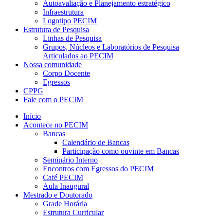
Autoavaliação e Planejamento estratégico
Infraestrutura
Logotipo PECIM
Estrutura de Pesquisa
Linhas de Pesquisa
Grupos, Núcleos e Laboratórios de Pesquisa
Articulados ao PECIM
Nossa comunidade
Corpo Docente
Egressos
CPPG
Fale com o PECIM
Início
Acontece no PECIM
Bancas
Calendário de Bancas
Participação como ouvinte em Bancas
Seminário Interno
Encontros com Egressos do PECIM
Café PECIM
Aula Inaugural
Mestrado e Doutorado
Grade Horária
Estrutura Curricular