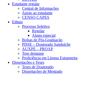
Estudante regular
Central de Informações
Apoio ao estudante
CENSO CAPES
Editais
Processo Seletivo
Regular
Aluno especial
Bolsas de Pós-Graduação
PDSE – Doutorado Sanduíche
AUXPE – PROAP
Tese destaque
Proficiência em Língua Estrangeira
Dissertações e Teses
Teses de Doutorado
Dissertações de Mestrado
Menu