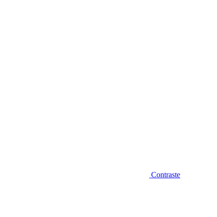
Diminuir fonte
Contraste