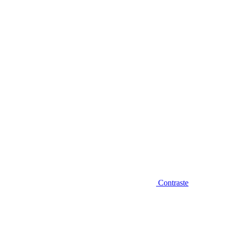
Diminuir fonte
Contraste