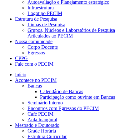
Autoavaliação e Planejamento estratégico
Infraestrutura
Logotipo PECIM
Estrutura de Pesquisa
Linhas de Pesquisa
Grupos, Núcleos e Laboratórios de Pesquisa
Articulados ao PECIM
Nossa comunidade
Corpo Docente
Egressos
CPPG
Fale com o PECIM
Início
Acontece no PECIM
Bancas
Calendário de Bancas
Participação como ouvinte em Bancas
Seminário Interno
Encontros com Egressos do PECIM
Café PECIM
Aula Inaugural
Mestrado e Doutorado
Grade Horária
Estrutura Curricular