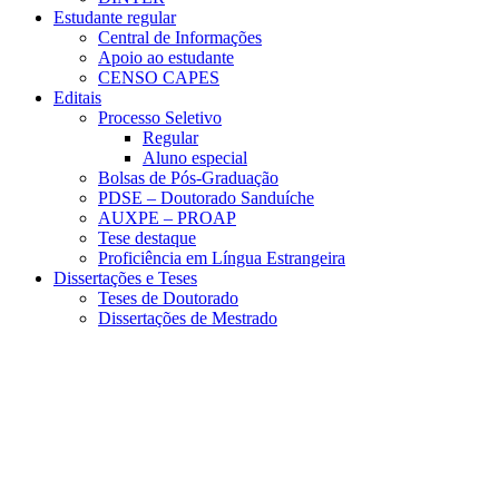
Estudante regular
Central de Informações
Apoio ao estudante
CENSO CAPES
Editais
Processo Seletivo
Regular
Aluno especial
Bolsas de Pós-Graduação
PDSE – Doutorado Sanduíche
AUXPE – PROAP
Tese destaque
Proficiência em Língua Estrangeira
Dissertações e Teses
Teses de Doutorado
Dissertações de Mestrado
Menu