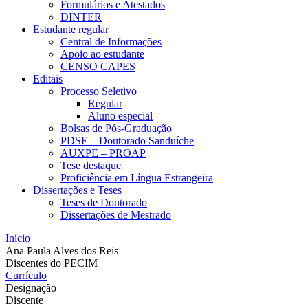
Formulários e Atestados
DINTER
Estudante regular
Central de Informações
Apoio ao estudante
CENSO CAPES
Editais
Processo Seletivo
Regular
Aluno especial
Bolsas de Pós-Graduação
PDSE – Doutorado Sanduíche
AUXPE – PROAP
Tese destaque
Proficiência em Língua Estrangeira
Dissertações e Teses
Teses de Doutorado
Dissertações de Mestrado
Início
Ana Paula Alves dos Reis
Discentes do PECIM
Currículo
Designação
Discente