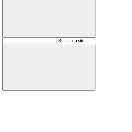
Buscar
Buscar no site
Buscar
Aumentar fonte