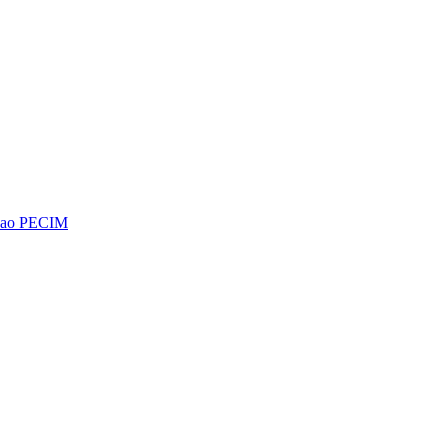
os ao PECIM
Diminuir fonte