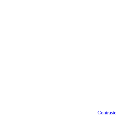
Diminuir fonte
Contraste