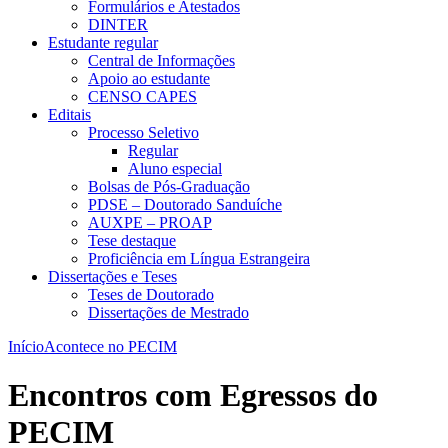
Formulários e Atestados
DINTER
Estudante regular
Central de Informações
Apoio ao estudante
CENSO CAPES
Editais
Processo Seletivo
Regular
Aluno especial
Bolsas de Pós-Graduação
PDSE – Doutorado Sanduíche
AUXPE – PROAP
Tese destaque
Proficiência em Língua Estrangeira
Dissertações e Teses
Teses de Doutorado
Dissertações de Mestrado
Início
Acontece no PECIM
Encontros com Egressos do
PECIM