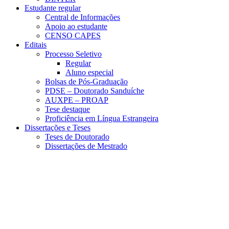
Estudante regular
Central de Informações
Apoio ao estudante
CENSO CAPES
Editais
Processo Seletivo
Regular
Aluno especial
Bolsas de Pós-Graduação
PDSE – Doutorado Sanduíche
AUXPE – PROAP
Tese destaque
Proficiência em Língua Estrangeira
Dissertações e Teses
Teses de Doutorado
Dissertações de Mestrado
Menu