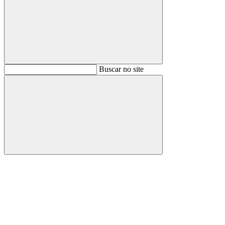
Buscar
Buscar no site
Buscar
Aumentar fonte