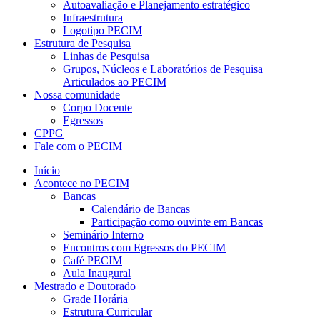
Autoavaliação e Planejamento estratégico
Infraestrutura
Logotipo PECIM
Estrutura de Pesquisa
Linhas de Pesquisa
Grupos, Núcleos e Laboratórios de Pesquisa
Articulados ao PECIM
Nossa comunidade
Corpo Docente
Egressos
CPPG
Fale com o PECIM
Início
Acontece no PECIM
Bancas
Calendário de Bancas
Participação como ouvinte em Bancas
Seminário Interno
Encontros com Egressos do PECIM
Café PECIM
Aula Inaugural
Mestrado e Doutorado
Grade Horária
Estrutura Curricular