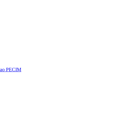
os ao PECIM
Diminuir fonte