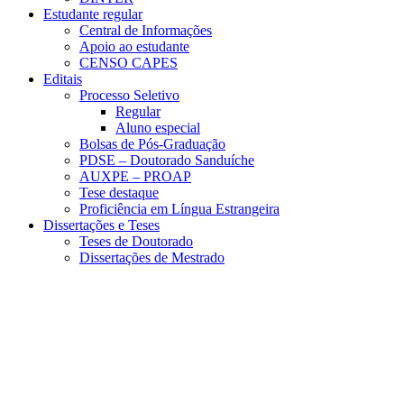
Estudante regular
Central de Informações
Apoio ao estudante
CENSO CAPES
Editais
Processo Seletivo
Regular
Aluno especial
Bolsas de Pós-Graduação
PDSE – Doutorado Sanduíche
AUXPE – PROAP
Tese destaque
Proficiência em Língua Estrangeira
Dissertações e Teses
Teses de Doutorado
Dissertações de Mestrado
Menu