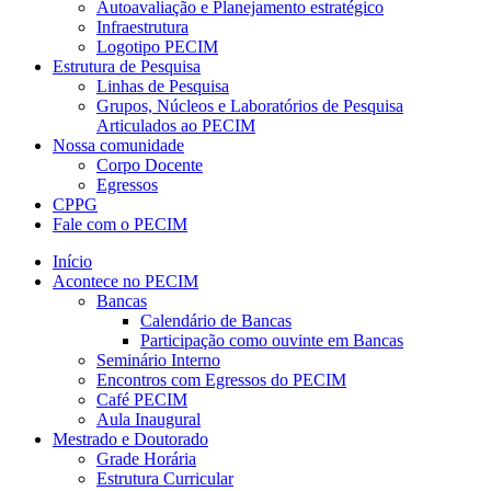
Autoavaliação e Planejamento estratégico
Infraestrutura
Logotipo PECIM
Estrutura de Pesquisa
Linhas de Pesquisa
Grupos, Núcleos e Laboratórios de Pesquisa
Articulados ao PECIM
Nossa comunidade
Corpo Docente
Egressos
CPPG
Fale com o PECIM
Início
Acontece no PECIM
Bancas
Calendário de Bancas
Participação como ouvinte em Bancas
Seminário Interno
Encontros com Egressos do PECIM
Café PECIM
Aula Inaugural
Mestrado e Doutorado
Grade Horária
Estrutura Curricular