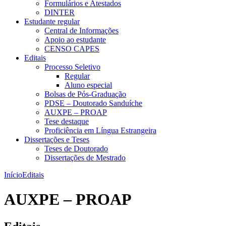
Formulários e Atestados
DINTER
Estudante regular
Central de Informações
Apoio ao estudante
CENSO CAPES
Editais
Processo Seletivo
Regular
Aluno especial
Bolsas de Pós-Graduação
PDSE – Doutorado Sanduíche
AUXPE – PROAP
Tese destaque
Proficiência em Língua Estrangeira
Dissertações e Teses
Teses de Doutorado
Dissertações de Mestrado
Início
Editais
AUXPE – PROAP