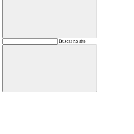
Buscar
Buscar no site
Buscar
Aumentar fonte