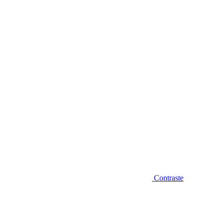
Diminuir fonte
Contraste