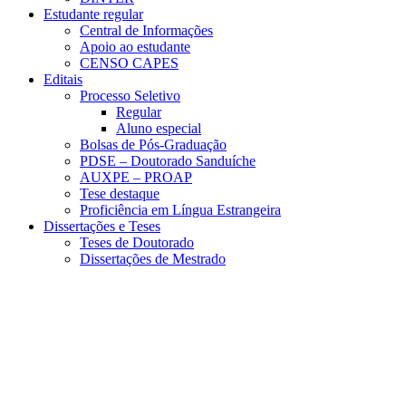
Estudante regular
Central de Informações
Apoio ao estudante
CENSO CAPES
Editais
Processo Seletivo
Regular
Aluno especial
Bolsas de Pós-Graduação
PDSE – Doutorado Sanduíche
AUXPE – PROAP
Tese destaque
Proficiência em Língua Estrangeira
Dissertações e Teses
Teses de Doutorado
Dissertações de Mestrado
Menu