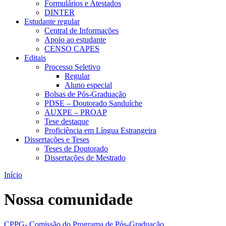
Formulários e Atestados
DINTER
Estudante regular
Central de Informações
Apoio ao estudante
CENSO CAPES
Editais
Processo Seletivo
Regular
Aluno especial
Bolsas de Pós-Graduação
PDSE – Doutorado Sanduíche
AUXPE – PROAP
Tese destaque
Proficiência em Língua Estrangeira
Dissertações e Teses
Teses de Doutorado
Dissertações de Mestrado
Início
Nossa comunidade
CPPG- Comissão do Programa de Pós-Graduação