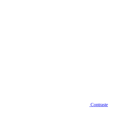
Diminuir fonte
Contraste