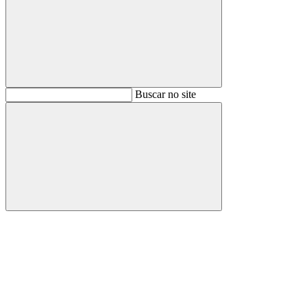
Buscar
Buscar no site
Buscar
Aumentar fonte