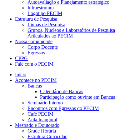
Autoavaliação e Planejamento estratégico
Infraestrutura
Logotipo PECIM
Estrutura de Pesquisa
Linhas de Pesquisa
Grupos, Núcleos e Laboratórios de Pesquisa
Articulados ao PECIM
Nossa comunidade
Corpo Docente
Egressos
CPPG
Fale com o PECIM
Início
Acontece no PECIM
Bancas
Calendário de Bancas
Participação como ouvinte em Bancas
Seminário Interno
Encontros com Egressos do PECIM
Café PECIM
Aula Inaugural
Mestrado e Doutorado
Grade Horária
Estrutura Curricular