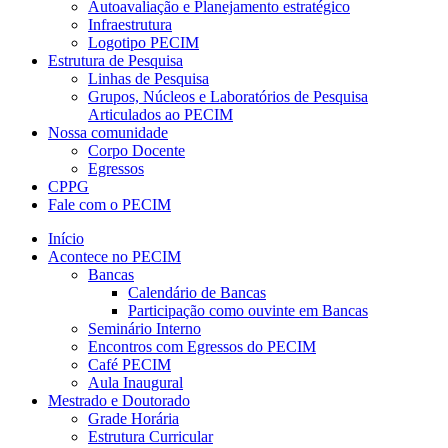
Autoavaliação e Planejamento estratégico
Infraestrutura
Logotipo PECIM
Estrutura de Pesquisa
Linhas de Pesquisa
Grupos, Núcleos e Laboratórios de Pesquisa
Articulados ao PECIM
Nossa comunidade
Corpo Docente
Egressos
CPPG
Fale com o PECIM
Início
Acontece no PECIM
Bancas
Calendário de Bancas
Participação como ouvinte em Bancas
Seminário Interno
Encontros com Egressos do PECIM
Café PECIM
Aula Inaugural
Mestrado e Doutorado
Grade Horária
Estrutura Curricular