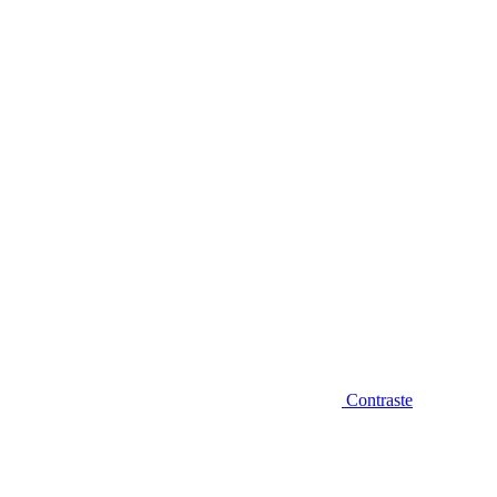
Diminuir fonte
Contraste