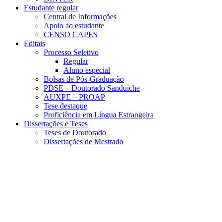
Estudante regular
Central de Informações
Apoio ao estudante
CENSO CAPES
Editais
Processo Seletivo
Regular
Aluno especial
Bolsas de Pós-Graduação
PDSE – Doutorado Sanduíche
AUXPE – PROAP
Tese destaque
Proficiência em Língua Estrangeira
Dissertações e Teses
Teses de Doutorado
Dissertações de Mestrado
Menu