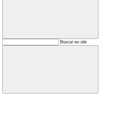
Buscar
Buscar no site
Buscar
Aumentar fonte