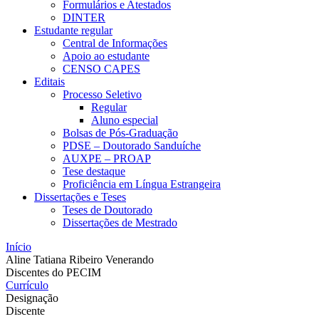
Formulários e Atestados
DINTER
Estudante regular
Central de Informações
Apoio ao estudante
CENSO CAPES
Editais
Processo Seletivo
Regular
Aluno especial
Bolsas de Pós-Graduação
PDSE – Doutorado Sanduíche
AUXPE – PROAP
Tese destaque
Proficiência em Língua Estrangeira
Dissertações e Teses
Teses de Doutorado
Dissertações de Mestrado
Início
Aline Tatiana Ribeiro Venerando
Discentes do PECIM
Currículo
Designação
Discente