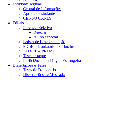
Estudante regular
Central de Informações
Apoio ao estudante
CENSO CAPES
Editais
Processo Seletivo
Regular
Aluno especial
Bolsas de Pós-Graduação
PDSE – Doutorado Sanduíche
AUXPE – PROAP
Tese destaque
Proficiência em Língua Estrangeira
Dissertações e Teses
Teses de Doutorado
Dissertações de Mestrado
Menu