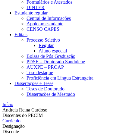
Formulários e Atestados
DINTER
Estudante regular
Central de Informações
Apoio ao estudante
CENSO CAPES
Editais
Processo Seletivo
Regular
Aluno especial
Bolsas de Pós-Graduação
PDSE – Doutorado Sanduíche
AUXPE – PROAP
Tese destaque
Proficiência em Língua Estrangeira
Dissertações e Teses
Teses de Doutorado
Dissertações de Mestrado
Início
Andreia Reina Cardoso
Discentes do PECIM
Currículo
Designação
Discente