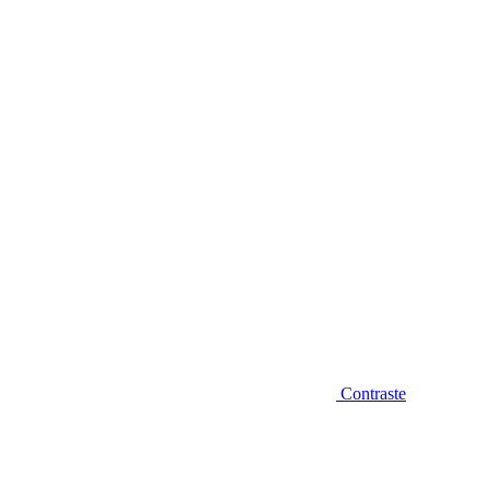
Diminuir fonte
Contraste