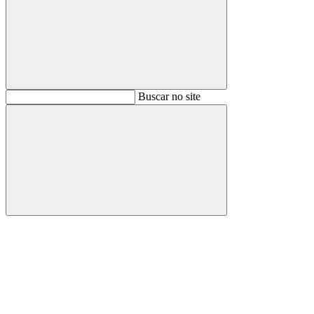
Buscar
Buscar no site
Buscar
Aumentar fonte