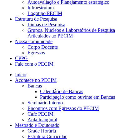
Autoavaliação e Planejamento estratégico
Infraestrutura
Logotipo PECIM
Estrutura de Pesquisa
Linhas de Pesquisa
Grupos, Núcleos e Laboratórios de Pesquisa
Articulados ao PECIM
Nossa comunidade
Corpo Docente
Egressos
CPPG
Fale com o PECIM
Início
Acontece no PECIM
Bancas
Calendário de Bancas
Participação como ouvinte em Bancas
Seminário Interno
Encontros com Egressos do PECIM
Café PECIM
Aula Inaugural
Mestrado e Doutorado
Grade Horária
Estrutura Curricular