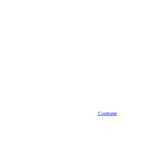
Diminuir fonte
Contraste