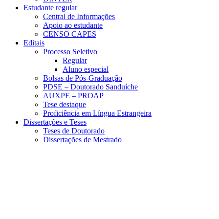
Estudante regular
Central de Informações
Apoio ao estudante
CENSO CAPES
Editais
Processo Seletivo
Regular
Aluno especial
Bolsas de Pós-Graduação
PDSE – Doutorado Sanduíche
AUXPE – PROAP
Tese destaque
Proficiência em Língua Estrangeira
Dissertações e Teses
Teses de Doutorado
Dissertações de Mestrado
Menu