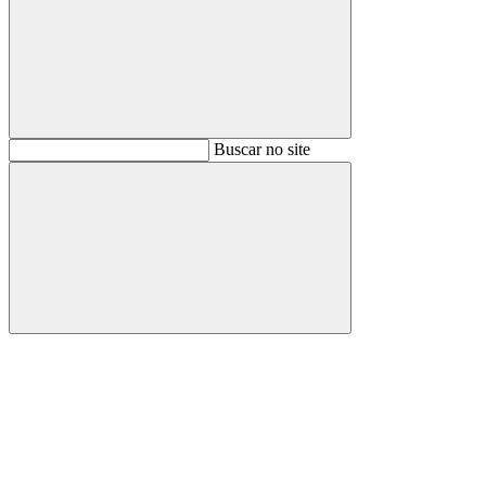
Buscar
Buscar no site
Buscar
Aumentar fonte