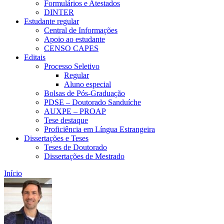
Formulários e Atestados
DINTER
Estudante regular
Central de Informações
Apoio ao estudante
CENSO CAPES
Editais
Processo Seletivo
Regular
Aluno especial
Bolsas de Pós-Graduação
PDSE – Doutorado Sanduíche
AUXPE – PROAP
Tese destaque
Proficiência em Língua Estrangeira
Dissertações e Teses
Teses de Doutorado
Dissertações de Mestrado
Início