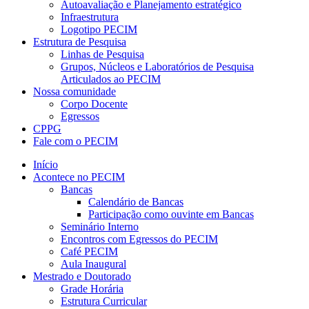
Autoavaliação e Planejamento estratégico
Infraestrutura
Logotipo PECIM
Estrutura de Pesquisa
Linhas de Pesquisa
Grupos, Núcleos e Laboratórios de Pesquisa
Articulados ao PECIM
Nossa comunidade
Corpo Docente
Egressos
CPPG
Fale com o PECIM
Início
Acontece no PECIM
Bancas
Calendário de Bancas
Participação como ouvinte em Bancas
Seminário Interno
Encontros com Egressos do PECIM
Café PECIM
Aula Inaugural
Mestrado e Doutorado
Grade Horária
Estrutura Curricular