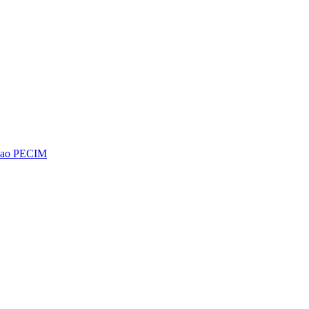
os ao PECIM
Diminuir fonte