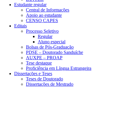
Estudante regular
Central de Informações
Apoio ao estudante
CENSO CAPES
Editais
Processo Seletivo
Regular
Aluno especial
Bolsas de Pós-Graduação
PDSE – Doutorado Sanduíche
AUXPE – PROAP
Tese destaque
Proficiência em Língua Estrangeira
Dissertações e Teses
Teses de Doutorado
Dissertações de Mestrado
Menu