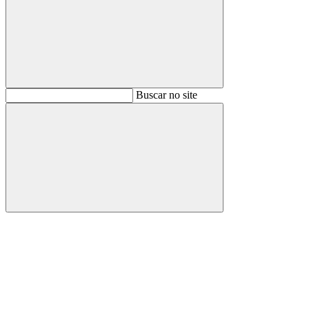
Buscar
Buscar no site
Buscar
Aumentar fonte