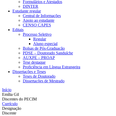
Formulários e Atestados
DINTER
Estudante regular
Central de Informações
Apoio ao estudante
CENSO CAPES
Editais
Processo Seletivo
Regular
Aluno especial
Bolsas de Pós-Graduação
PDSE – Doutorado Sanduíche
AUXPE – PROAP
Tese destaque
Proficiência em Língua Estrangeira
Dissertações e Teses
Teses de Doutorado
Dissertações de Mestrado
Início
Emília Gil
Discentes do PECIM
Currículo
Designação
Discente