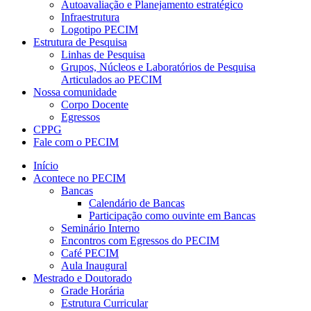
Autoavaliação e Planejamento estratégico
Infraestrutura
Logotipo PECIM
Estrutura de Pesquisa
Linhas de Pesquisa
Grupos, Núcleos e Laboratórios de Pesquisa
Articulados ao PECIM
Nossa comunidade
Corpo Docente
Egressos
CPPG
Fale com o PECIM
Início
Acontece no PECIM
Bancas
Calendário de Bancas
Participação como ouvinte em Bancas
Seminário Interno
Encontros com Egressos do PECIM
Café PECIM
Aula Inaugural
Mestrado e Doutorado
Grade Horária
Estrutura Curricular