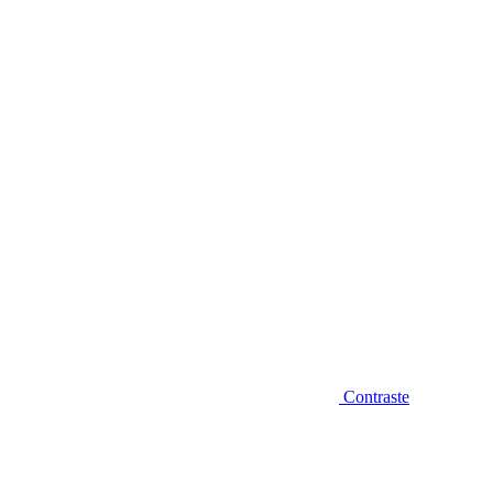
Diminuir fonte
Contraste