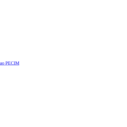
os ao PECIM
Diminuir fonte