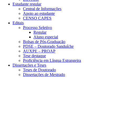
Estudante regular
Central de Informações
Apoio ao estudante
CENSO CAPES
Editais
Processo Seletivo
Regular
Aluno especial
Bolsas de Pós-Graduação
PDSE – Doutorado Sanduíche
AUXPE – PROAP
Tese destaque
Proficiência em Língua Estrangeira
Dissertações e Teses
Teses de Doutorado
Dissertações de Mestrado
Menu