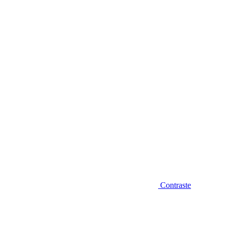
Diminuir fonte
Contraste