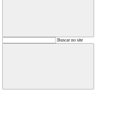
Buscar
Buscar no site
Buscar
Aumentar fonte