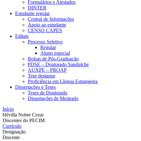
Formulários e Atestados
DINTER
Estudante regular
Central de Informações
Apoio ao estudante
CENSO CAPES
Editais
Processo Seletivo
Regular
Aluno especial
Bolsas de Pós-Graduação
PDSE – Doutorado Sanduíche
AUXPE – PROAP
Tese destaque
Proficiência em Língua Estrangeira
Dissertações e Teses
Teses de Doutorado
Dissertações de Mestrado
Início
Hévilla Nobre Cezar
Discentes do PECIM
Currículo
Designação
Discente