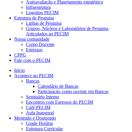
Autoavaliação e Planejamento estratégico
Infraestrutura
Logotipo PECIM
Estrutura de Pesquisa
Linhas de Pesquisa
Grupos, Núcleos e Laboratórios de Pesquisa
Articulados ao PECIM
Nossa comunidade
Corpo Docente
Egressos
CPPG
Fale com o PECIM
Início
Acontece no PECIM
Bancas
Calendário de Bancas
Participação como ouvinte em Bancas
Seminário Interno
Encontros com Egressos do PECIM
Café PECIM
Aula Inaugural
Mestrado e Doutorado
Grade Horária
Estrutura Curricular