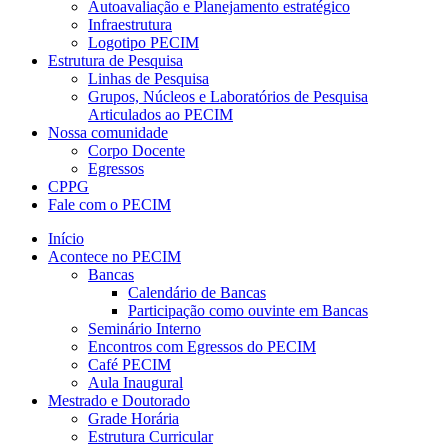
Autoavaliação e Planejamento estratégico
Infraestrutura
Logotipo PECIM
Estrutura de Pesquisa
Linhas de Pesquisa
Grupos, Núcleos e Laboratórios de Pesquisa
Articulados ao PECIM
Nossa comunidade
Corpo Docente
Egressos
CPPG
Fale com o PECIM
Início
Acontece no PECIM
Bancas
Calendário de Bancas
Participação como ouvinte em Bancas
Seminário Interno
Encontros com Egressos do PECIM
Café PECIM
Aula Inaugural
Mestrado e Doutorado
Grade Horária
Estrutura Curricular