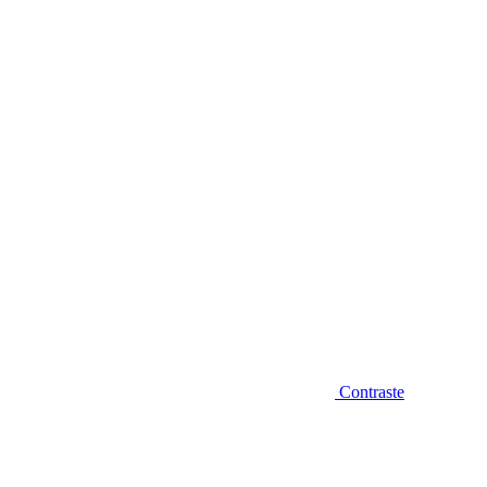
Diminuir fonte
Contraste