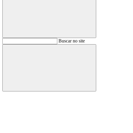
Buscar
Buscar no site
Buscar
Aumentar fonte