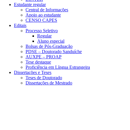
Estudante regular
Central de Informações
Apoio ao estudante
CENSO CAPES
Editais
Processo Seletivo
Regular
Aluno especial
Bolsas de Pós-Graduação
PDSE – Doutorado Sanduíche
AUXPE – PROAP
Tese destaque
Proficiência em Língua Estrangeira
Dissertações e Teses
Teses de Doutorado
Dissertações de Mestrado
Menu