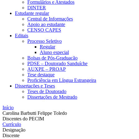
Formulários e Atestados
DINTER
Estudante regular
Central de Informações
Apoio ao estudante
CENSO CAPES
Editais
Processo Seletivo
Regular
Aluno especial
Bolsas de Pós-Graduação
PDSE – Doutorado Sanduíche
AUXPE – PROAP
Tese destaque
Proficiência em Língua Estrangeira
Dissertações e Teses
Teses de Doutorado
Dissertações de Mestrado
Início
Carolina Barbutti Felippe Toledo
Discentes do PECIM
Currículo
Designação
Discente