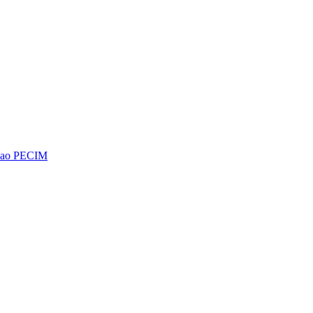
os ao PECIM
Diminuir fonte