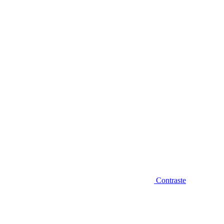
Diminuir fonte
Contraste