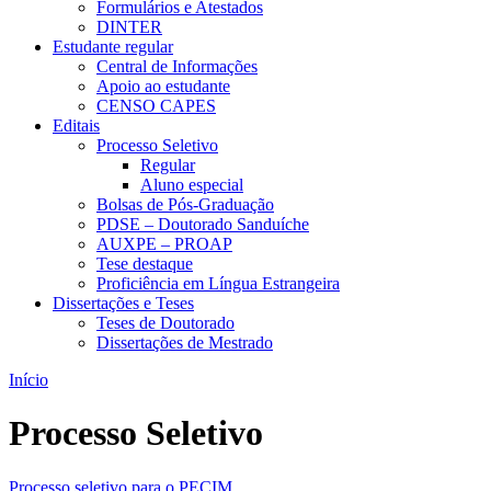
Formulários e Atestados
DINTER
Estudante regular
Central de Informações
Apoio ao estudante
CENSO CAPES
Editais
Processo Seletivo
Regular
Aluno especial
Bolsas de Pós-Graduação
PDSE – Doutorado Sanduíche
AUXPE – PROAP
Tese destaque
Proficiência em Língua Estrangeira
Dissertações e Teses
Teses de Doutorado
Dissertações de Mestrado
Início
Processo Seletivo
Processo seletivo para o PECIM