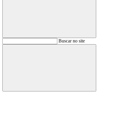
Buscar
Buscar no site
Buscar
Aumentar fonte