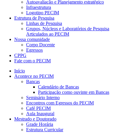
Autoavaliação e Planejamento estratégico
Infraestrutura
Logotipo PECIM
Estrutura de Pesquisa
Linhas de Pesquisa
Grupos, Núcleos e Laboratórios de Pesquisa
Articulados ao PECIM
Nossa comunidade
Corpo Docente
Egressos
CPPG
Fale com o PECIM
Início
Acontece no PECIM
Bancas
Calendário de Bancas
Participação como ouvinte em Bancas
Seminário Interno
Encontros com Egressos do PECIM
Café PECIM
Aula Inaugural
Mestrado e Doutorado
Grade Horária
Estrutura Curricular