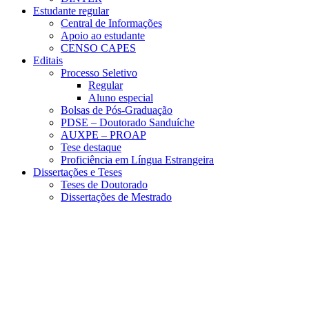
Estudante regular
Central de Informações
Apoio ao estudante
CENSO CAPES
Editais
Processo Seletivo
Regular
Aluno especial
Bolsas de Pós-Graduação
PDSE – Doutorado Sanduíche
AUXPE – PROAP
Tese destaque
Proficiência em Língua Estrangeira
Dissertações e Teses
Teses de Doutorado
Dissertações de Mestrado
Menu