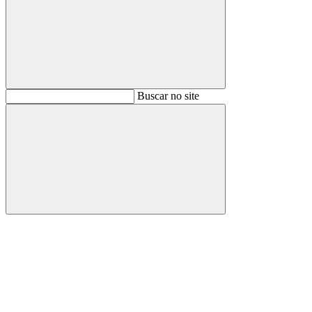
Buscar
Buscar no site
Buscar
Aumentar fonte