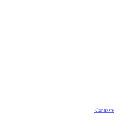
Diminuir fonte
Contraste