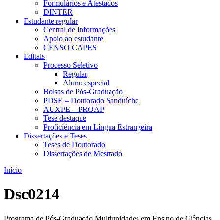
Formulários e Atestados
DINTER
Estudante regular
Central de Informações
Apoio ao estudante
CENSO CAPES
Editais
Processo Seletivo
Regular
Aluno especial
Bolsas de Pós-Graduação
PDSE – Doutorado Sanduíche
AUXPE – PROAP
Tese destaque
Proficiência em Língua Estrangeira
Dissertações e Teses
Teses de Doutorado
Dissertações de Mestrado
Início
Dsc0214
Programa de Pós-Graduação Multiunidades em Ensino de Ciências