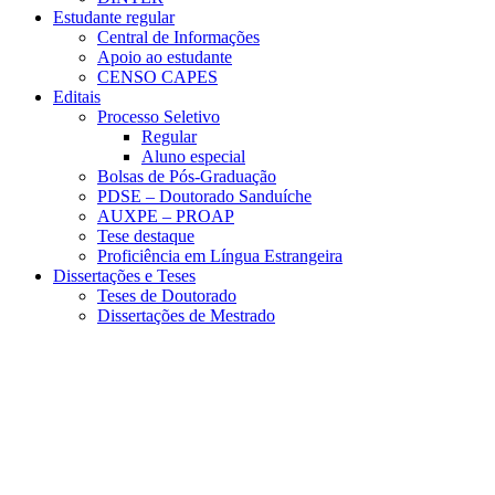
Estudante regular
Central de Informações
Apoio ao estudante
CENSO CAPES
Editais
Processo Seletivo
Regular
Aluno especial
Bolsas de Pós-Graduação
PDSE – Doutorado Sanduíche
AUXPE – PROAP
Tese destaque
Proficiência em Língua Estrangeira
Dissertações e Teses
Teses de Doutorado
Dissertações de Mestrado
Menu