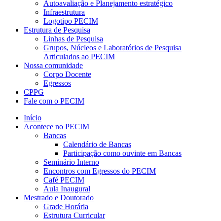
Autoavaliação e Planejamento estratégico
Infraestrutura
Logotipo PECIM
Estrutura de Pesquisa
Linhas de Pesquisa
Grupos, Núcleos e Laboratórios de Pesquisa
Articulados ao PECIM
Nossa comunidade
Corpo Docente
Egressos
CPPG
Fale com o PECIM
Início
Acontece no PECIM
Bancas
Calendário de Bancas
Participação como ouvinte em Bancas
Seminário Interno
Encontros com Egressos do PECIM
Café PECIM
Aula Inaugural
Mestrado e Doutorado
Grade Horária
Estrutura Curricular