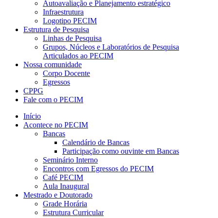
Autoavaliação e Planejamento estratégico
Infraestrutura
Logotipo PECIM
Estrutura de Pesquisa
Linhas de Pesquisa
Grupos, Núcleos e Laboratórios de Pesquisa
Articulados ao PECIM
Nossa comunidade
Corpo Docente
Egressos
CPPG
Fale com o PECIM
Início
Acontece no PECIM
Bancas
Calendário de Bancas
Participação como ouvinte em Bancas
Seminário Interno
Encontros com Egressos do PECIM
Café PECIM
Aula Inaugural
Mestrado e Doutorado
Grade Horária
Estrutura Curricular