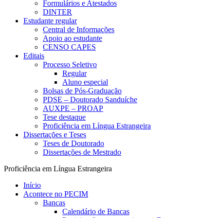
Formulários e Atestados
DINTER
Estudante regular
Central de Informações
Apoio ao estudante
CENSO CAPES
Editais
Processo Seletivo
Regular
Aluno especial
Bolsas de Pós-Graduação
PDSE – Doutorado Sanduíche
AUXPE – PROAP
Tese destaque
Proficiência em Língua Estrangeira
Dissertações e Teses
Teses de Doutorado
Dissertações de Mestrado
Proficiência em Língua Estrangeira
Início
Acontece no PECIM
Bancas
Calendário de Bancas