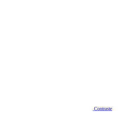
Diminuir fonte
Contraste