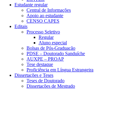
Estudante regular
Central de Informações
Apoio ao estudante
CENSO CAPES
Editais
Processo Seletivo
Regular
Aluno especial
Bolsas de Pós-Graduação
PDSE – Doutorado Sanduíche
AUXPE – PROAP
Tese destaque
Proficiência em Língua Estrangeira
Dissertações e Teses
Teses de Doutorado
Dissertações de Mestrado
Menu