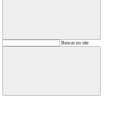
Buscar
Buscar no site
Buscar
Aumentar fonte