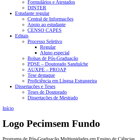
Formulários e Atestados
DINTER
Estudante regular
Central de Informações
Apoio ao estudante
CENSO CAPES
Editais
Processo Seletivo
Regular
Aluno especial
Bolsas de Pós-Graduação
PDSE – Doutorado Sanduíche
AUXPE – PROAP
Tese destaque
Proficiência em Língua Estrangeira
Dissertações e Teses
Teses de Doutorado
Dissertações de Mestrado
Início
Logo Pecimsem Fundo
Programa de Pós-Graduação Multiunidades em Ensino de Ciências