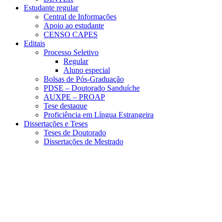
Estudante regular
Central de Informações
Apoio ao estudante
CENSO CAPES
Editais
Processo Seletivo
Regular
Aluno especial
Bolsas de Pós-Graduação
PDSE – Doutorado Sanduíche
AUXPE – PROAP
Tese destaque
Proficiência em Língua Estrangeira
Dissertações e Teses
Teses de Doutorado
Dissertações de Mestrado
Menu