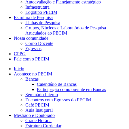
Autoavaliação e Planejamento estratégico
Infraestrutura
Logotipo PECIM
Estrutura de Pesquisa
Linhas de Pesquisa
Grupos, Núcleos e Laboratórios de Pesquisa
Articulados ao PECIM
Nossa comunidade
Corpo Docente
Egressos
CPPG
Fale com o PECIM
Início
Acontece no PECIM
Bancas
Calendário de Bancas
Participação como ouvinte em Bancas
Seminário Interno
Encontros com Egressos do PECIM
Café PECIM
Aula Inaugural
Mestrado e Doutorado
Grade Horária
Estrutura Curricular