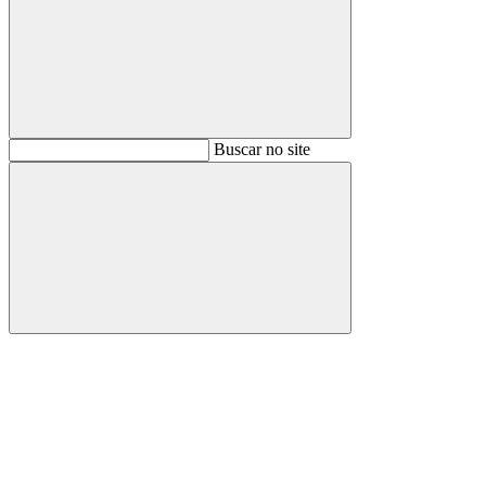
Buscar
Buscar no site
Buscar
Aumentar fonte