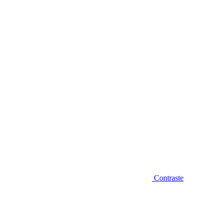
Diminuir fonte
Contraste