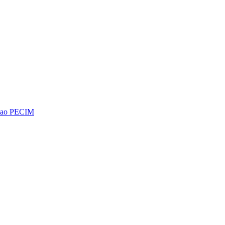
os ao PECIM
Diminuir fonte