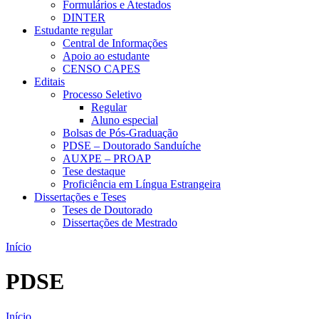
Formulários e Atestados
DINTER
Estudante regular
Central de Informações
Apoio ao estudante
CENSO CAPES
Editais
Processo Seletivo
Regular
Aluno especial
Bolsas de Pós-Graduação
PDSE – Doutorado Sanduíche
AUXPE – PROAP
Tese destaque
Proficiência em Língua Estrangeira
Dissertações e Teses
Teses de Doutorado
Dissertações de Mestrado
Início
PDSE
Início