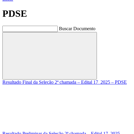
PDSE
Buscar Documento
Buscar
Resultado Final da Seleção 2ª chamada – Edital 17_2025 – PDSE
Resultado Preliminar da Seleção 2ª chamada – Edital 17_2025 –