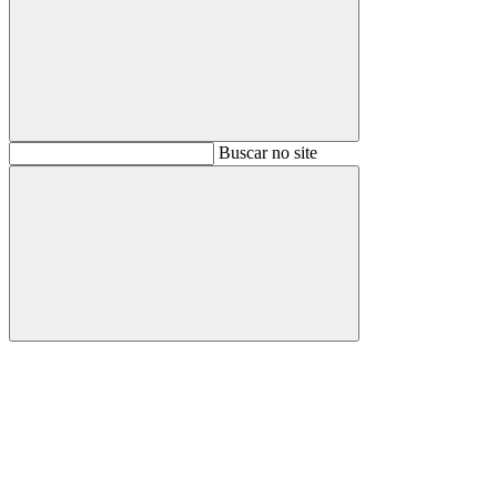
Buscar
Buscar no site
Buscar
Aumentar fonte