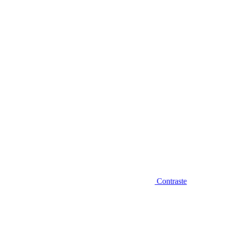
Diminuir fonte
Contraste