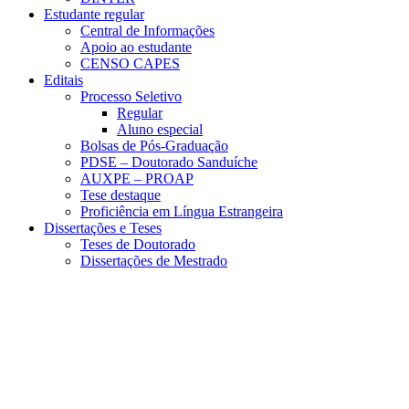
Estudante regular
Central de Informações
Apoio ao estudante
CENSO CAPES
Editais
Processo Seletivo
Regular
Aluno especial
Bolsas de Pós-Graduação
PDSE – Doutorado Sanduíche
AUXPE – PROAP
Tese destaque
Proficiência em Língua Estrangeira
Dissertações e Teses
Teses de Doutorado
Dissertações de Mestrado
Menu