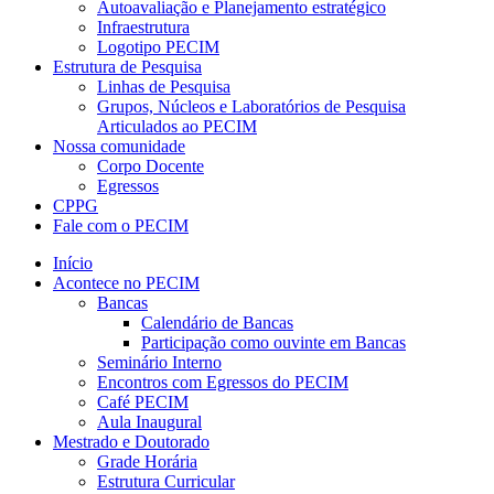
Autoavaliação e Planejamento estratégico
Infraestrutura
Logotipo PECIM
Estrutura de Pesquisa
Linhas de Pesquisa
Grupos, Núcleos e Laboratórios de Pesquisa
Articulados ao PECIM
Nossa comunidade
Corpo Docente
Egressos
CPPG
Fale com o PECIM
Início
Acontece no PECIM
Bancas
Calendário de Bancas
Participação como ouvinte em Bancas
Seminário Interno
Encontros com Egressos do PECIM
Café PECIM
Aula Inaugural
Mestrado e Doutorado
Grade Horária
Estrutura Curricular