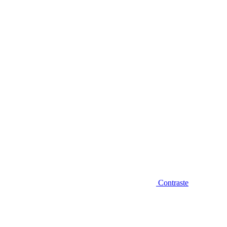
Diminuir fonte
Contraste