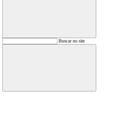
Buscar
Buscar no site
Buscar
Aumentar fonte