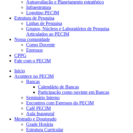
Autoavaliação e Planejamento estratégico
Infraestrutura
Logotipo PECIM
Estrutura de Pesquisa
Linhas de Pesquisa
Grupos, Núcleos e Laboratórios de Pesquisa
Articulados ao PECIM
Nossa comunidade
Corpo Docente
Egressos
CPPG
Fale com o PECIM
Início
Acontece no PECIM
Bancas
Calendário de Bancas
Participação como ouvinte em Bancas
Seminário Interno
Encontros com Egressos do PECIM
Café PECIM
Aula Inaugural
Mestrado e Doutorado
Grade Horária
Estrutura Curricular