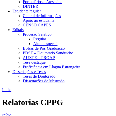
Formulários e Atestados
DINTER
Estudante regular
Central de Informações
Apoio ao estudante
CENSO CAPES
Editais
Processo Seletivo
Regular
Aluno especial
Bolsas de Pós-Graduação
PDSE – Doutorado Sanduíche
AUXPE – PROAP
Tese destaque
Proficiência em Língua Estrangeira
Dissertações e Teses
Teses de Doutorado
Dissertações de Mestrado
Início
Relatorias CPPG
Início