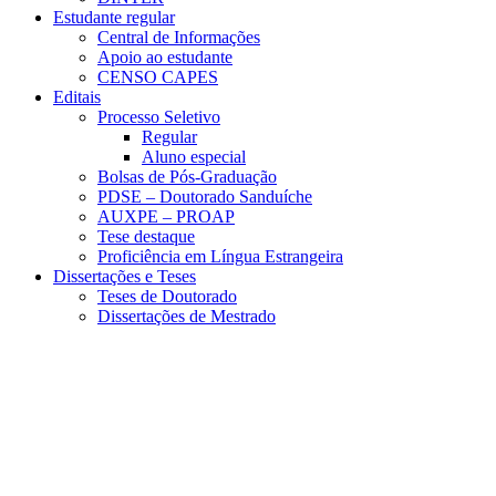
Estudante regular
Central de Informações
Apoio ao estudante
CENSO CAPES
Editais
Processo Seletivo
Regular
Aluno especial
Bolsas de Pós-Graduação
PDSE – Doutorado Sanduíche
AUXPE – PROAP
Tese destaque
Proficiência em Língua Estrangeira
Dissertações e Teses
Teses de Doutorado
Dissertações de Mestrado
Menu