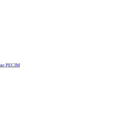
os ao PECIM
Diminuir fonte