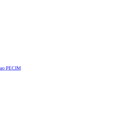
os ao PECIM
Diminuir fonte